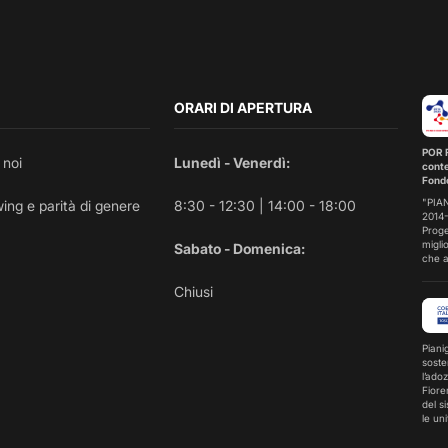
ORARI DI APERTURA
POR F
 noi
Lunedì - Venerdì:
conte
Fondo
"PIAN
ing e parità di genere
8:30 - 12:30 | 14:00 - 18:00
2014
Proge
migli
Sabato - Domenica:
che a
Chiusi
Piani
soste
l’ado
Fiore
del s
le uni