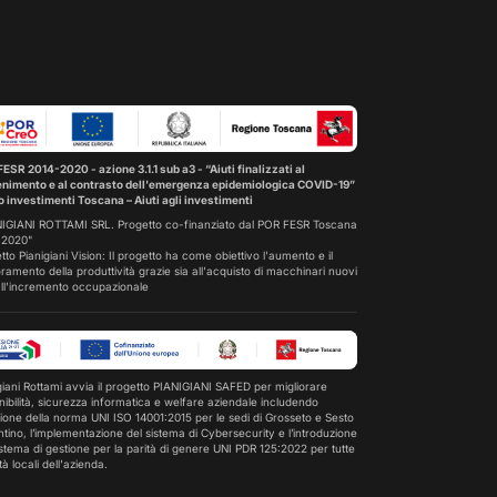
ESR 2014-2020 - azione 3.1.1 sub a3 - “Aiuti finalizzati al
nimento e al contrasto dell'emergenza epidemiologica COVID-19”
 investimenti Toscana – Aiuti agli investimenti
IGIANI ROTTAMI SRL. Progetto co-finanziato dal POR FESR Toscana
-2020"
tto Pianigiani Vision: Il progetto ha come obiettivo l'aumento e il
oramento della produttività grazie sia all'acquisto di macchinari nuovi
ll'incremento occupazionale
giani Rottami avvia il progetto PIANIGIANI SAFED per migliorare
nibilità, sicurezza informatica e welfare aziendale includendo
zione della norma UNI ISO 14001:2015 per le sedi di Grosseto e Sesto
ntino, l’implementazione del sistema di Cybersecurity e l’introduzione
istema di gestione per la parità di genere UNI PDR 125:2022 per tutte
tà locali dell'azienda.