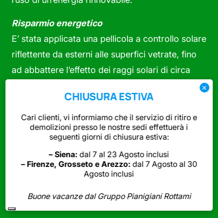
Risparmio energetico
E’ stata applicata una pellicola a controllo solare
riflettente da esterni alle superfici vetrate, fino
ad abbattere l’effetto dei raggi solari di circa
cinque gradi. Queste pellicole svolgono anche
CHIUSURA ESTIVA
la funzione da isolante durante la stagione
invernale, mantenendo stabile il calore termico
Cari clienti, vi informiamo che il servizio di ritiro e
demolizioni presso le nostre sedi effettuerà i
all’interno degli uffici.
seguenti giorni di chiusura estiva:
– Siena:
dal 7 al 23 Agosto inclusi
L’ufficio tecnico dell’impianto attua
– Firenze, Grosseto e Arezzo:
dal 7 Agosto al 30
costantemente una serie di interventi atti
Agosto inclusi
all’efficientamente energetico che
Buone vacanze dal Gruppo Pianigiani Rottami
sostanzialmente si possono suddividere in: