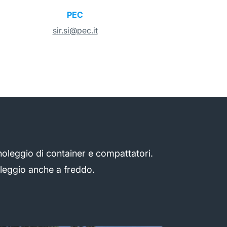
PEC
sir.si@pec.it
 noleggio di container e compattatori.
oleggio anche a freddo.