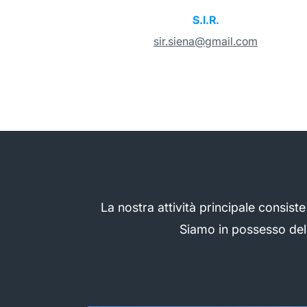
S.I.R.
sir.siena@gmail.com
La nostra attività principale consist
Siamo in possesso dell