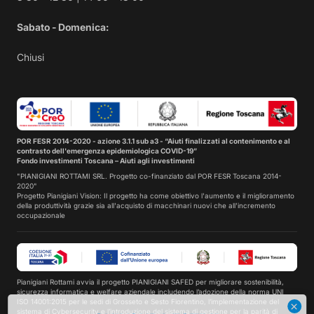
Sabato - Domenica:
Chiusi
POR FESR 2014-2020 - azione 3.1.1 sub a3 - “Aiuti finalizzati al contenimento e al
contrasto dell'emergenza epidemiologica COVID-19”
Fondo investimenti Toscana – Aiuti agli investimenti
"PIANIGIANI ROTTAMI SRL. Progetto co-finanziato dal POR FESR Toscana 2014-
2020"
Progetto Pianigiani Vision: Il progetto ha come obiettivo l'aumento e il miglioramento
della produttività grazie sia all'acquisto di macchinari nuovi che all'incremento
occupazionale
Pianigiani Rottami avvia il progetto PIANIGIANI SAFED per migliorare sostenibilità,
sicurezza informatica e welfare aziendale includendo l’adozione della norma UNI
ISO 14001:2015 per le sedi di Grosseto e Sesto Fiorentino, l’implementazione del
sistema di Cybersecurity e l’introduzione del sistema di gestione per la parità di